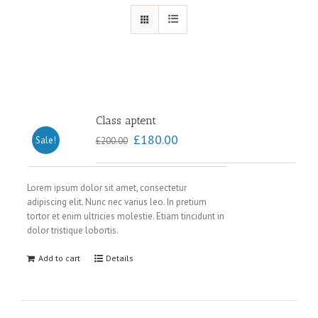
Class aptent
£
180.00
Sale!
£
200.00
Lorem ipsum dolor sit amet, consectetur
adipiscing elit. Nunc nec varius leo. In pretium
tortor et enim ultricies molestie. Etiam tincidunt in
dolor tristique lobortis.
Add to cart
Details