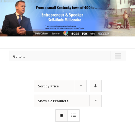
Go to...
Sort by
Price
Show
12 Products