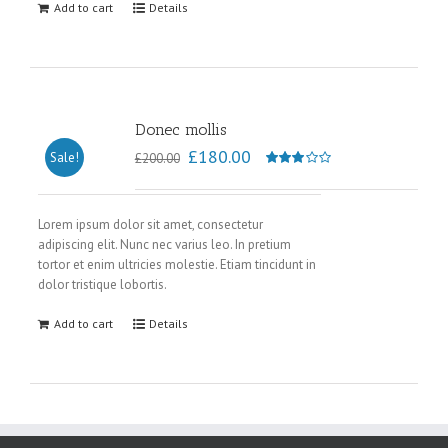
Add to cart
Details
Donec mollis
£
180.00
Sale!
£
200.00
Rated
3.00
out of
Lorem ipsum dolor sit amet, consectetur
adipiscing elit. Nunc nec varius leo. In pretium
5
tortor et enim ultricies molestie. Etiam tincidunt in
dolor tristique lobortis.
Add to cart
Details