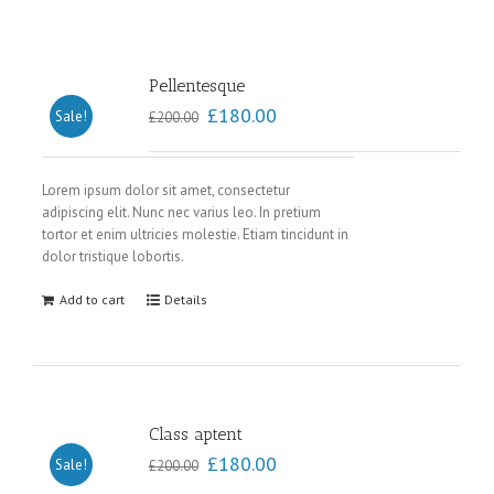
Pellentesque
£
180.00
Sale!
£
200.00
Lorem ipsum dolor sit amet, consectetur
adipiscing elit. Nunc nec varius leo. In pretium
tortor et enim ultricies molestie. Etiam tincidunt in
dolor tristique lobortis.
Add to cart
Details
Class aptent
£
180.00
Sale!
£
200.00